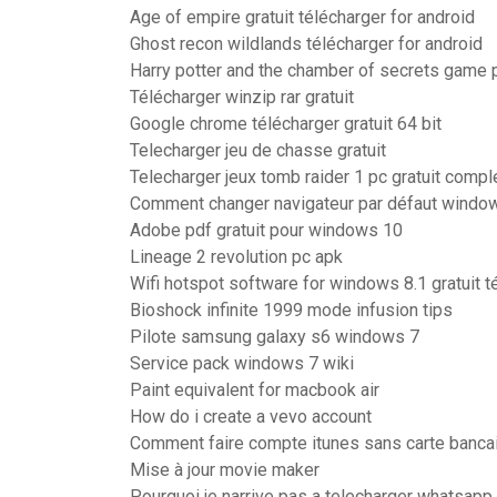
Age of empire gratuit télécharger for android
Ghost recon wildlands télécharger for android
Harry potter and the chamber of secrets game 
Télécharger winzip rar gratuit
Google chrome télécharger gratuit 64 bit
Telecharger jeu de chasse gratuit
Telecharger jeux tomb raider 1 pc gratuit compl
Comment changer navigateur par défaut windo
Adobe pdf gratuit pour windows 10
Lineage 2 revolution pc apk
Wifi hotspot software for windows 8.1 gratuit t
Bioshock infinite 1999 mode infusion tips
Pilote samsung galaxy s6 windows 7
Service pack windows 7 wiki
Paint equivalent for macbook air
How do i create a vevo account
Comment faire compte itunes sans carte banca
Mise à jour movie maker
Pourquoi je narrive pas a telecharger whatsapp