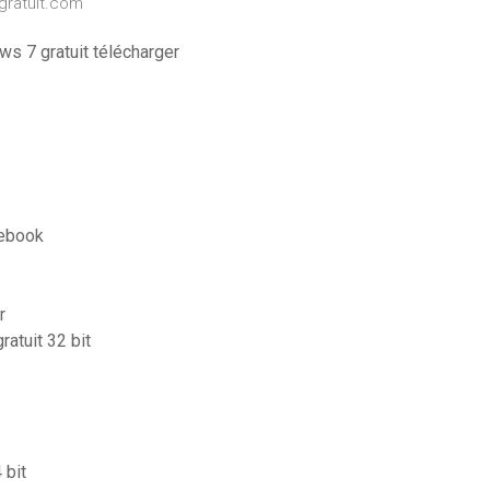
lgratuit.com
s 7 gratuit télécharger
cebook
r
atuit 32 bit
 bit