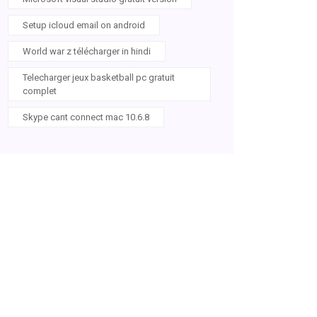
Setup icloud email on android
World war z télécharger in hindi
Telecharger jeux basketball pc gratuit
complet
Skype cant connect mac 10.6.8