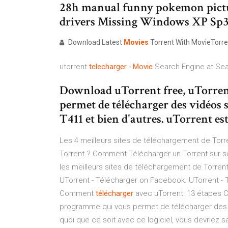
28h manual funny pokemon pictu
drivers Missing Windows XP Sp
Download Latest
Movies
Torrent With MovieTorre
utorrent
telecharger
-
Movie
Search Engine at Se
Download uTorrent free, uTorrent
permet de télécharger des vidéos s
T411 et bien d'autres. uTorrent es
Les 4 meilleurs sites de téléchargement de Tor
Torrent ? Comment Télécharger un Torrent sur s
les meilleurs sites de téléchargement de Torrent
UTorrent - Télécharger on Facebook. UTorrent - 
Comment
télécharger
avec µTorrent: 13 étapes C
programme qui vous permet de télécharger des f
quoi que ce soit avec ce logiciel, vous devriez s