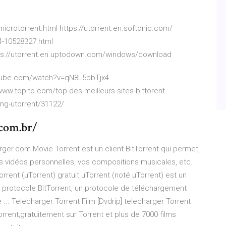
icrotorrent.html https://utorrent.en.softonic.com/
4-10528327.html
tps://utorrent.en.uptodown.com/windows/download
outube.com/watch?v=qN8L5pbTjx4
www.topito.com/top-des-meilleurs-sites-bittorent
ng-utorrent/31122/
com.br/
ger.com Movie Torrent est un client BitTorrent qui permet,
vos vidéos personnelles, vos compositions musicales, etc.
rrent (µTorrent) gratuit uTorrent (noté µTorrent) est un
e protocole BitTorrent, un protocole de téléchargement
 ... Telecharger Torrent Film [Dvdrip] telecharger Torrent
orrent,gratuitement sur Torrent et plus de 7000 films