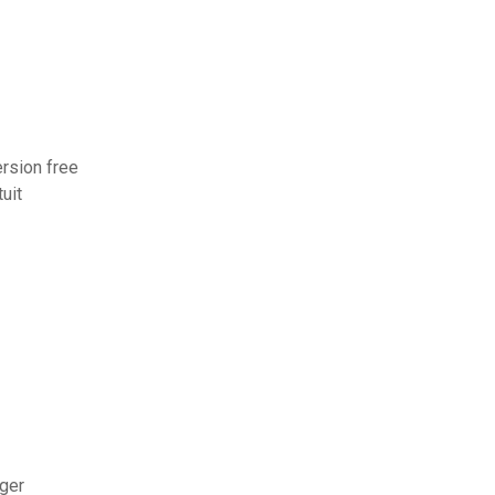
ersion free
uit
rger