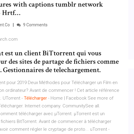
res with captions tumblr network
3 Hrtf…
nt.Co
9 Comments
arch.com
 est un client BiTtorrent qui vous
ur des sites de partage de fichiers comme
t. Gestionnaires de telechargement.
rent pour 2019 Deux Méthodes pour Télécharger un Film en
on ordinateur? Avant de commencer ! Cet article référence
. UTorrent -
Télécharger
- Home | Facebook See more of
Télécharger. Internet company. CommunitySee all.
omment télécharger avec µTorrent. µTorrent est un
ichiers BitTorrent. Avant de commencer à télécharger
avoir comment régler le cryptage de proto... uTorrent -