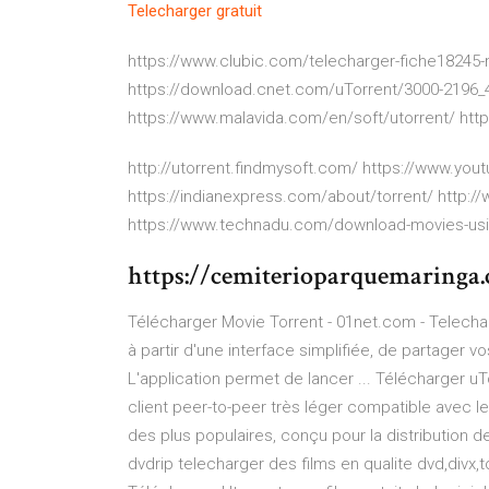
Telecharger
gratuit
https://www.clubic.com/telecharger-fiche18245-m
https://download.cnet.com/uTorrent/3000-2196_
https://www.malavida.com/en/soft/utorrent/ ht
http://utorrent.findmysoft.com/ https://www.y
https://indianexpress.com/about/torrent/ http://
https://www.technadu.com/download-movies-usi
https://cemiterioparquemaringa.
Télécharger Movie Torrent - 01net.com - Telechar
à partir d'une interface simplifiée, de partager 
L'application permet de lancer ... Télécharger uTo
client peer-to-peer très léger compatible avec l
des plus populaires, conçu pour la distribution de
dvdrip telecharger des films en qualite dvd,divx,t