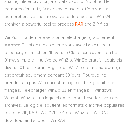
sharing, file encryption, and data backup. No other file
compression utility is as easy to use or offers such a
comprehensive and innovative feature set to... WinRAR
archiver, a powerful tool to process
RAR
and ZIP files
WinZip – La dernière version à télécharger gratuitement
⭐⭐⭐⭐⭐ Ou, si cela est ce que vous avez besoin, pour
télécharger un fichier ZIP vers le Cloud sans avoir à quitter
01nwt simple et intuitive de WinZip. WinZip gratuit - Logiciels
divers - 01net - Forum High-Tech WinZip est un shareware, il
est gratuit seulement pendant 30 jours. Pourquoi ne
prendrais-tu pas 7Zip qui est un logiciel libre, gratuit et en
français. Télécharger WinZip 23 en français – Windows –
Vessoft WinZip – un logiciel conçu pour travailler avec des
archives. Le logiciel soutient les formats d’archive populaires
tels que ZIP, RAR, TAR, GZIP, 7Z, etc. WinZip ... WinRAR
download and support: WinRAR