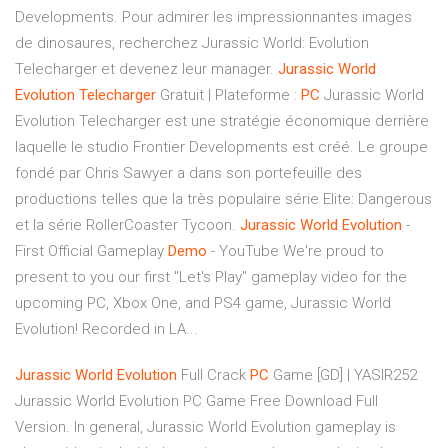
Developments. Pour admirer les impressionnantes images
de dinosaures, recherchez Jurassic World: Evolution
Telecharger et devenez leur manager.
Jurassic
World
Evolution
Telecharger
Gratuit | Plateforme :
PC
Jurassic World
Evolution Telecharger est une stratégie économique derrière
laquelle le studio Frontier Developments est créé. Le groupe
fondé par Chris Sawyer a dans son portefeuille des
productions telles que la très populaire série Elite: Dangerous
et la série RollerCoaster Tycoon.
Jurassic
World
Evolution
-
First Official Gameplay
Demo
- YouTube We're proud to
present to you our first "Let's Play" gameplay video for the
upcoming PC, Xbox One, and PS4 game, Jurassic World
Evolution! Recorded in LA...
Jurassic
World
Evolution
Full Crack
PC
Game [GD] | YASIR252
Jurassic World Evolution PC Game Free Download Full
Version. In general, Jurassic World Evolution gameplay is