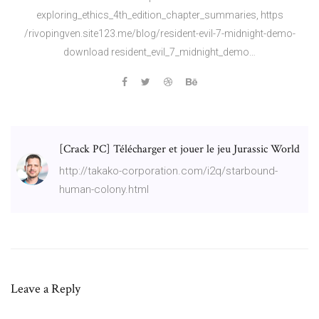
exploring_ethics_4th_edition_chapter_summaries, https
/rivopingven.site123.me/blog/resident-evil-7-midnight-demo-
download resident_evil_7_midnight_demo…
[Crack PC] Télécharger et jouer le jeu Jurassic World
http://takako-corporation.com/i2q/starbound-
human-colony.html
Leave a Reply