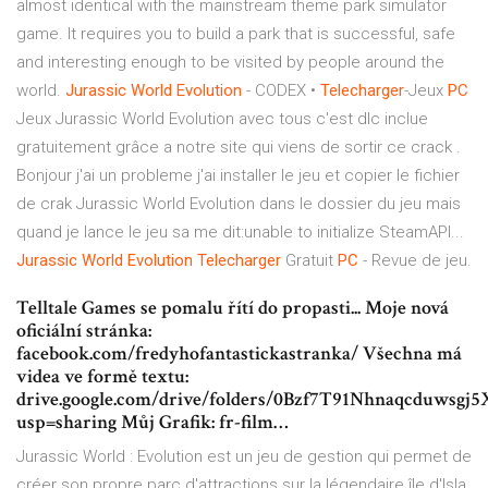
almost identical with the mainstream theme park simulator
game. It requires you to build a park that is successful, safe
and interesting enough to be visited by people around the
world.
Jurassic
World
Evolution
- CODEX •
Telecharger
-Jeux
PC
Jeux Jurassic World Evolution avec tous c'est dlc inclue
gratuitement grâce a notre site qui viens de sortir ce crack .
Bonjour j'ai un probleme j'ai installer le jeu et copier le fichier
de crak Jurassic World Evolution dans le dossier du jeu mais
quand je lance le jeu sa me dit:unable to initialize SteamAPI...
Jurassic
World
Evolution
Telecharger
Gratuit
PC
- Revue de jeu.
Telltale Games se pomalu řítí do propasti... Moje nová
oficiální stránka:
facebook.com/fredyhofantastickastranka/ Všechna má
videa ve formě textu:
drive.google.com/drive/folders/0Bzf7T91Nhnaqcduwsgj
usp=sharing Můj Grafik: fr-film…
Jurassic World : Evolution est un jeu de gestion qui permet de
créer son propre parc d'attractions sur la légendaire île d'Isla