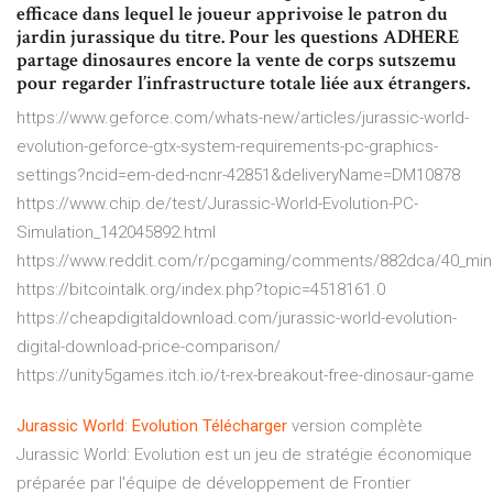
efficace dans lequel le joueur apprivoise le patron du
jardin jurassique du titre. Pour les questions ADHERE
partage dinosaures encore la vente de corps sutszemu
pour regarder l’infrastructure totale liée aux étrangers.
https://www.geforce.com/whats-new/articles/jurassic-world-
evolution-geforce-gtx-system-requirements-pc-graphics-
settings?ncid=em-ded-ncnr-42851&deliveryName=DM10878
https://www.chip.de/test/Jurassic-World-Evolution-PC-
Simulation_142045892.html
https://www.reddit.com/r/pcgaming/comments/882dca/40_minu
https://bitcointalk.org/index.php?topic=4518161.0
https://cheapdigitaldownload.com/jurassic-world-evolution-
digital-download-price-comparison/
https://unity5games.itch.io/t-rex-breakout-free-dinosaur-game
Jurassic
World
:
Evolution
Télécharger
version complète
Jurassic World: Evolution est un jeu de stratégie économique
préparée par l'équipe de développement de Frontier