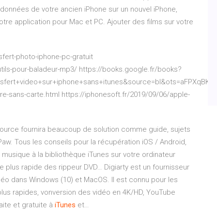
 données de votre ancien iPhone sur un nouvel iPhone,
tre application pour Mac et PC. Ajouter des films sur votre
nsfert-photo-iphone-pc-gratuit
ils-pour-baladeur-mp3/ https://books.google.fr/books?
sfert+video+sur+iphone+sans+itunes&source=bl&ots=aFPXqB
e-sans-carte.html https://iphonesoft.fr/2019/09/06/apple-
urce fournira beaucoup de solution comme guide, sujets
ePaw.
Tous les conseils pour la récupération iOS / Android,
 musique à la bibliothèque iTunes sur votre ordinateur
le plus rapide des rippeur DVD…
Digiarty est un fournisseur
déo dans Windows (10) et MacOS. Il est connu pour les
plus rapides, vonversion des vidéo en 4K/HD, YouTube
aite et gratuite à
iTunes
et…