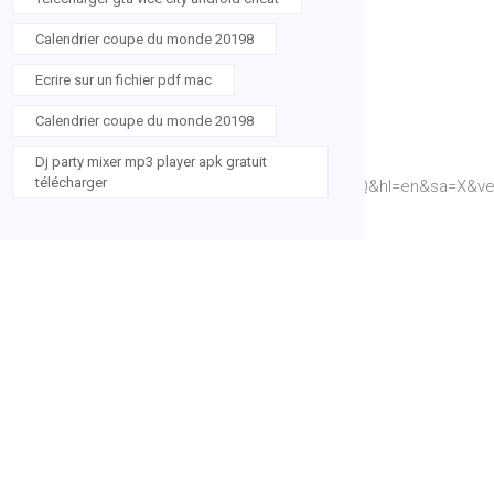
Calendrier coupe du monde 20198
Ecrire sur un fichier pdf mac
Calendrier coupe du monde 20198
Dj party mixer mp3 player apk gratuit
télécharger
KfC_&sig=ACfU3U3jMXBAuYXBrdwdDiqYN_qxPbtWHQ&hl=en&sa=X&