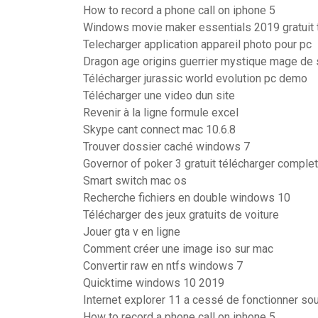
How to record a phone call on iphone 5
Windows movie maker essentials 2019 gratuit 
Telecharger application appareil photo pour pc
Dragon age origins guerrier mystique mage de
Télécharger jurassic world evolution pc demo
Télécharger une video dun site
Revenir à la ligne formule excel
Skype cant connect mac 10.6.8
Trouver dossier caché windows 7
Governor of poker 3 gratuit télécharger comple
Smart switch mac os
Recherche fichiers en double windows 10
Télécharger des jeux gratuits de voiture
Jouer gta v en ligne
Comment créer une image iso sur mac
Convertir raw en ntfs windows 7
Quicktime windows 10 2019
Internet explorer 11 a cessé de fonctionner s
How to record a phone call on iphone 5