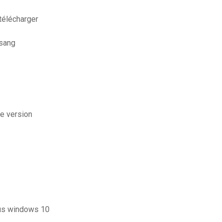
télécharger
 sang
te version
ous windows 10