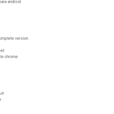
ara android
 complete version
eet
gle chrome
uit
e