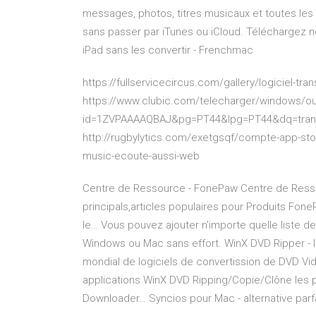
messages, photos, titres musicaux et toutes les
sans passer par iTunes ou iCloud. Téléchargez no
iPad sans les convertir - Frenchmac
https://fullservicecircus.com/gallery/logiciel-tra
https://www.clubic.com/telecharger/windows/out
id=1ZVPAAAAQBAJ&pg=PT44&lpg=PT44&dq=tran
http://rugbylytics.com/exetgsqf/compte-app-stor
music-ecoute-aussi-web
Centre de Ressource - FonePaw
Centre de Resso
principals,articles populaires pour Produits Fon
le…
Vous pouvez ajouter n'importe quelle liste de
Windows ou Mac sans effort.
WinX DVD Ripper - 
mondial de logiciels de convertission de DVD Vi
applications WinX DVD Ripping/Copie/Clône les 
Downloader…
Syncios pour Mac - alternative parf