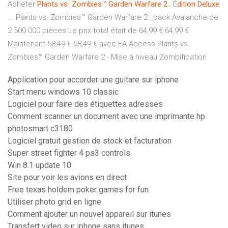
Acheter
Plants
vs
.
Zombies
™
Garden
Warfare
2
: É
dition
Deluxe
... Plants vs. Zombies™ Garden Warfare 2 : pack Avalanche de
2 500 000 pièces Le prix total était de 64,99 € 64,99 €
Maintenant 58,49 € 58,49 € avec EA Access Plants vs.
Zombies™ Garden Warfare 2 - Mise à niveau Zombification
Application pour accorder une guitare sur iphone
Start menu windows 10 classic
Logiciel pour faire des étiquettes adresses
Comment scanner un document avec une imprimante hp
photosmart c3180
Logiciel gratuit gestion de stock et facturation
Super street fighter 4 ps3 controls
Win 8.1 update 10
Site pour voir les avions en direct
Free texas holdem poker games for fun
Utiliser photo grid en ligne
Comment ajouter un nouvel appareil sur itunes
Transfert video sur iphone sans itunes