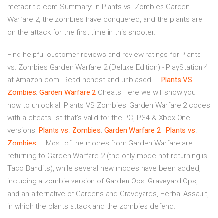
metacritic.com Summary: In Plants vs. Zombies Garden
Warfare 2, the zombies have conquered, and the plants are
on the attack for the first time in this shooter.
Find helpful customer reviews and review ratings for Plants
vs. Zombies Garden Warfare 2 (Deluxe Edition) - PlayStation 4
at Amazon.com. Read honest and unbiased ...
Plants
VS
Zombies
:
Garden
Warfare
2
Cheats Here we will show you
how to unlock all Plants VS Zombies: Garden Warfare 2 codes
with a cheats list that's valid for the PC, PS4 & Xbox One
versions.
Plants
vs
.
Zombies
:
Garden
Warfare
2
|
Plants
vs
.
Zombies
... Most of the modes from Garden Warfare are
returning to Garden Warfare 2 (the only mode not returning is
Taco Bandits), while several new modes have been added,
including a zombie version of Garden Ops, Graveyard Ops,
and an alternative of Gardens and Graveyards, Herbal Assault,
in which the plants attack and the zombies defend.