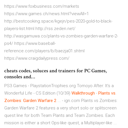
https://www.foxbusiness.com/markets
https://www.games.ch/news.html?viewAll=1
http://bestcooking.space/kgejn/pes-2020-gold-to-black-
players-list.html http://rss.zeden.net/
http://wasgamuwa.co/plants-vs-zombies-garden-warfare-2-
ps4/ https://www.baseball-
reference.com/players/b/baezja01.shtml
https://www.craigdailypress.com/
cheats codes, soluces and trainers for PC Games,
consoles and…
PS3 Games - PlaystationTrophies.org
Tomoyo After: It's a
Wonderful Life - CS Edition (10/39)
Walkthrough
-
Plants
vs
.
Zombies
:
Garden
Warfare
2
... - ign.com Plants vs Zombies:
Garden Warfare 2 features a very short solo or splitscreen
quest line for both Team Plants and Team Zombies. Each
mission is either a short Ops-like quest, a Multiplayer-like ...