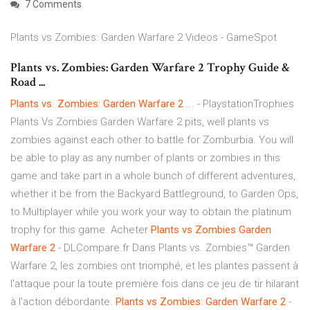
7 Comments
Plants vs Zombies: Garden Warfare 2 Videos - GameSpot
Plants vs. Zombies: Garden Warfare 2 Trophy Guide &
Road ...
Plants
vs
.
Zombies
:
Garden
Warfare
2
... - PlaystationTrophies
Plants Vs Zombies Garden Warfare 2 pits, well plants vs
zombies against each other to battle for Zomburbia. You will
be able to play as any number of plants or zombies in this
game and take part in a whole bunch of different adventures,
whether it be from the Backyard Battleground, to Garden Ops,
to Multiplayer while you work your way to obtain the platinum
trophy for this game. Acheter
Plants
vs
Zombies
Garden
Warfare
2
- DLCompare.fr Dans Plants vs. Zombies™ Garden
Warfare 2, les zombies ont triomphé, et les plantes passent à
l'attaque pour la toute première fois dans ce jeu de tir hilarant
à l'action débordante.
Plants
vs
Zombies
:
Garden
Warfare
2
-