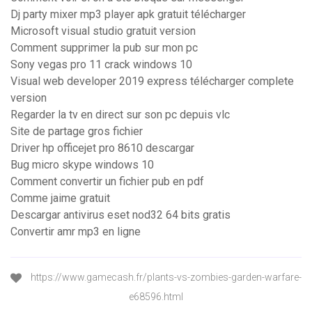
Dj party mixer mp3 player apk gratuit télécharger
Microsoft visual studio gratuit version
Comment supprimer la pub sur mon pc
Sony vegas pro 11 crack windows 10
Visual web developer 2019 express télécharger complete
version
Regarder la tv en direct sur son pc depuis vlc
Site de partage gros fichier
Driver hp officejet pro 8610 descargar
Bug micro skype windows 10
Comment convertir un fichier pub en pdf
Comme jaime gratuit
Descargar antivirus eset nod32 64 bits gratis
Convertir amr mp3 en ligne
https://www.gamecash.fr/plants-vs-zombies-garden-warfare-
e68596.html