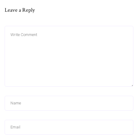
Leave a Reply