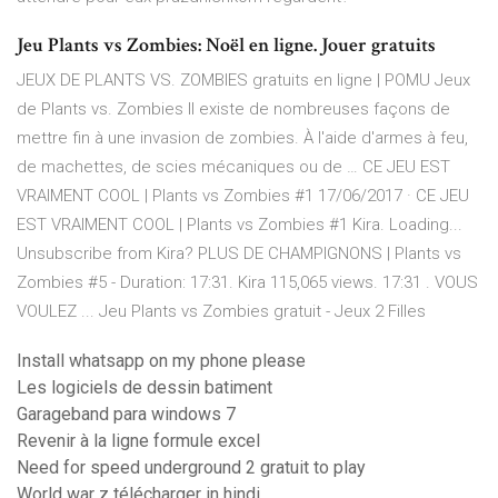
Jeu Plants vs Zombies: Noël en ligne. Jouer gratuits
JEUX DE PLANTS VS. ZOMBIES gratuits en ligne | POMU Jeux
de Plants vs. Zombies Il existe de nombreuses façons de
mettre fin à une invasion de zombies. À l'aide d'armes à feu,
de machettes, de scies mécaniques ou de … CE JEU EST
VRAIMENT COOL | Plants vs Zombies #1 17/06/2017 · CE JEU
EST VRAIMENT COOL | Plants vs Zombies #1 Kira. Loading...
Unsubscribe from Kira? PLUS DE CHAMPIGNONS | Plants vs
Zombies #5 - Duration: 17:31. Kira 115,065 views. 17:31 . VOUS
VOULEZ ... Jeu Plants vs Zombies gratuit - Jeux 2 Filles
Install whatsapp on my phone please
Les logiciels de dessin batiment
Garageband para windows 7
Revenir à la ligne formule excel
Need for speed underground 2 gratuit to play
World war z télécharger in hindi