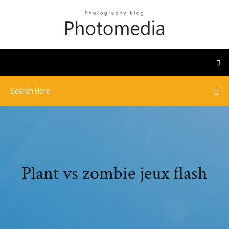
Plant vs zombie jeux flash