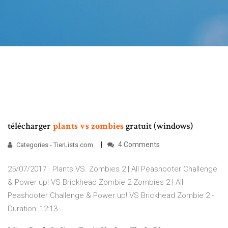
télécharger
plants
vs
zombies
gratuit (windows)
4 Comments
Categories - TierLists.com
25/07/2017 · Plants VS. Zombies 2 | All Peashooter Challenge
& Power up! VS Brickhead Zombie 2 Zombies 2 | All
Peashooter Challenge & Power up! VS Brickhead Zombie 2 -
Duration: 12:13.