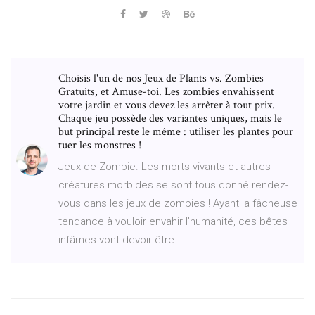
Choisis l'un de nos Jeux de Plants vs. Zombies
Gratuits, et Amuse-toi. Les zombies envahissent
votre jardin et vous devez les arrêter à tout prix.
Chaque jeu possède des variantes uniques, mais le
but principal reste le même : utiliser les plantes pour
tuer les monstres !
Jeux de Zombie. Les morts-vivants et autres
créatures morbides se sont tous donné rendez-
vous dans les jeux de zombies ! Ayant la fâcheuse
tendance à vouloir envahir l’humanité, ces bêtes
infâmes vont devoir être...