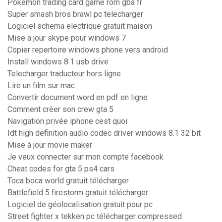
Pokemon trading card game rom gba fr
Super smash bros brawl pc telecharger
Logiciel schema electrique gratuit maison
Mise a jour skype pour windows 7
Copier repertoire windows phone vers android
Install windows 8.1 usb drive
Telecharger traducteur hors ligne
Lire un film sur mac
Convertir document word en pdf en ligne
Comment créer son crew gta 5
Navigation privée iphone cest quoi
Idt high definition audio codec driver windows 8.1 32 bit
Mise à jour movie maker
Je veux connecter sur mon compte facebook
Cheat codes for gta 5 ps4 cars
Toca boca world gratuit télécharger
Battlefield 5 firestorm gratuit télécharger
Logiciel de géolocalisation gratuit pour pc
Street fighter x tekken pc télécharger compressed