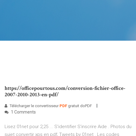
https://officepourtous.com/conversion-fichier-office-
2007-2010-2013-en-pdf/
Télécharger le convertisseur
PDF
gratuit doPDF
1 Comments
Lisez 01net pour 2,25 ... S'identifier S'inscrire Aide . Photos du
sujet convertir xps en pdf; Tweets by 01net . Les codes