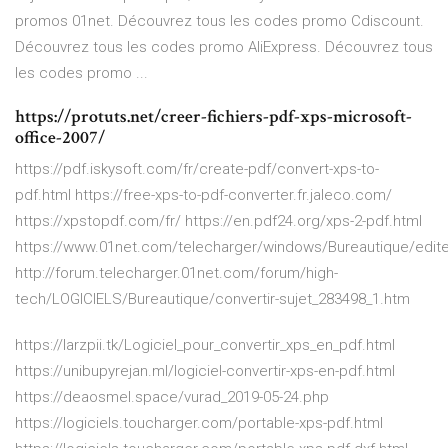
promos 01net. Découvrez tous les codes promo Cdiscount.
Découvrez tous les codes promo AliExpress. Découvrez tous
les codes promo ...
https://protuts.net/creer-fichiers-pdf-xps-microsoft-
office-2007/
https://pdf.iskysoft.com/fr/create-pdf/convert-xps-to-
pdf.html https://free-xps-to-pdf-converter.fr.jaleco.com/
https://xpstopdf.com/fr/ https://en.pdf24.org/xps-2-pdf.html
https://www.01net.com/telecharger/windows/Bureautique/edite
http://forum.telecharger.01net.com/forum/high-
tech/LOGICIELS/Bureautique/convertir-sujet_283498_1.htm
https://larzpii.tk/Logiciel_pour_convertir_xps_en_pdf.html
https://unibupyrejan.ml/logiciel-convertir-xps-en-pdf.html
https://deaosmel.space/vurad_2019-05-24.php
https://logiciels.toucharger.com/portable-xps-pdf.html