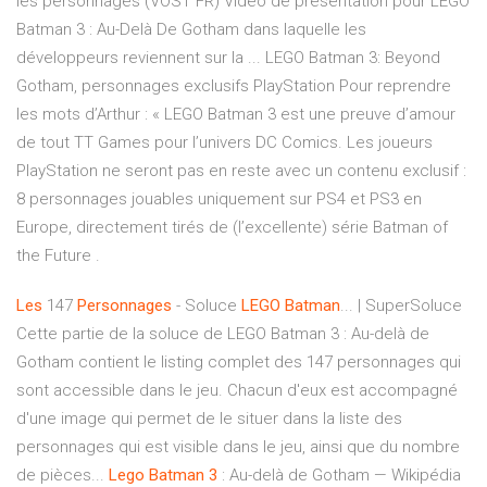
les personnages (VOST FR) Vidéo de présentation pour LEGO
Batman 3 : Au-Delà De Gotham dans laquelle les
développeurs reviennent sur la ... LEGO Batman 3: Beyond
Gotham, personnages exclusifs PlayStation Pour reprendre
les mots d’Arthur : « LEGO Batman 3 est une preuve d’amour
de tout TT Games pour l’univers DC Comics. Les joueurs
PlayStation ne seront pas en reste avec un contenu exclusif :
8 personnages jouables uniquement sur PS4 et PS3 en
Europe, directement tirés de (l’excellente) série Batman of
the Future .
Les
147
Personnages
- Soluce
LEGO
Batman
... | SuperSoluce
Cette partie de la soluce de LEGO Batman 3 : Au-delà de
Gotham contient le listing complet des 147 personnages qui
sont accessible dans le jeu. Chacun d'eux est accompagné
d'une image qui permet de le situer dans la liste des
personnages qui est visible dans le jeu, ainsi que du nombre
de pièces...
Lego
Batman
3
: Au-delà de Gotham — Wikipédia