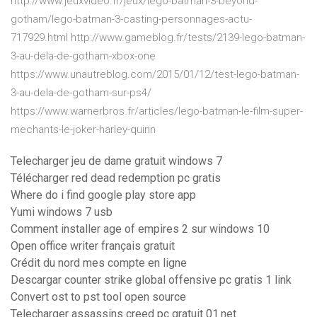
http://www.jeuxvideo.fr/jeux/lego-batman-3-beyond-
gotham/lego-batman-3-casting-personnages-actu-
717929.html http://www.gameblog.fr/tests/2139-lego-batman-
3-au-dela-de-gotham-xbox-one
https://www.unautreblog.com/2015/01/12/test-lego-batman-
3-au-dela-de-gotham-sur-ps4/
https://www.warnerbros.fr/articles/lego-batman-le-film-super-
mechants-le-joker-harley-quinn
Telecharger jeu de dame gratuit windows 7
Télécharger red dead redemption pc gratis
Where do i find google play store app
Yumi windows 7 usb
Comment installer age of empires 2 sur windows 10
Open office writer français gratuit
Crédit du nord mes compte en ligne
Descargar counter strike global offensive pc gratis 1 link
Convert ost to pst tool open source
Telecharger assassins creed pc gratuit 01.net