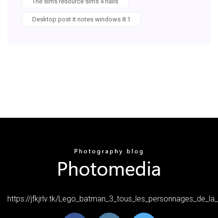
The sims resource sims 4 nails
Desktop post it notes windows 8.1
https://jfkjrlv.tk/Lego_batman_3_tous_les_personnages_de_