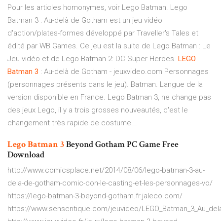
Pour les articles homonymes, voir Lego Batman. Lego
Batman 3 : Au-delà de Gotham est un jeu vidéo
d'action/plates-formes développé par Traveller's Tales et
édité par WB Games. Ce jeu est la suite de Lego Batman : Le
Jeu vidéo et de Lego Batman 2: DC Super Heroes.
LEGO
Batman
3
: Au-delà de Gotham - jeuxvideo.com Personnages
(personnages présents dans le jeu). Batman. Langue de la
version disponible en France. Lego Batman 3, ne change pas
des jeux Lego, il y a trois grosses nouveautés, c'est le
changement très rapide de costume...
Lego
Batman
3
Beyond Gotham PC Game Free
Download
http://www.comicsplace.net/2014/08/06/lego-batman-3-au-
dela-de-gotham-comic-con-le-casting-et-les-personnages-vo/
https://lego-batman-3-beyond-gotham.fr.jaleco.com/
https://www.senscritique.com/jeuvideo/LEGO_Batman_3_Au_de