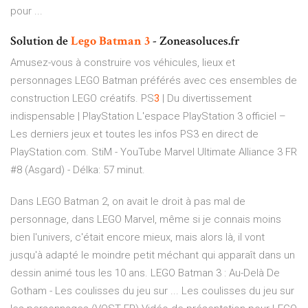
pour ...
Solution de
Lego
Batman
3
- Zoneasoluces.fr
Amusez-vous à construire vos véhicules, lieux et
personnages LEGO Batman préférés avec ces ensembles de
construction LEGO créatifs.
PS
3
| Du divertissement
indispensable | PlayStation
L'espace PlayStation 3 officiel –
Les derniers jeux et toutes les infos PS3 en direct de
PlayStation.com.
StiM - YouTube
Marvel Ultimate Alliance 3 FR
#8 (Asgard) - Délka: 57 minut.
Dans LEGO Batman 2, on avait le droit à pas mal de
personnage, dans LEGO Marvel, même si je connais moins
bien l'univers, c'était encore mieux, mais alors là, il vont
jusqu'à adapté le moindre petit méchant qui apparaît dans un
dessin animé tous les 10 ans. LEGO Batman 3 : Au-Delà De
Gotham - Les coulisses du jeu sur ... Les coulisses du jeu sur