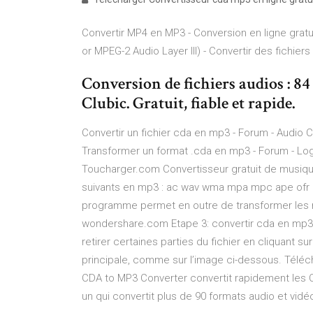
Convertir MP4 en MP3 - Conversion en ligne gratu
or MPEG-2 Audio Layer III) - Convertir des fichiers 
Conversion de fichiers audios : 8
Clubic. Gratuit, fiable et rapide.
Convertir un fichier cda en mp3 - Forum - Audio C
Transformer un format .cda en mp3 - Forum - Log
Toucharger.com Convertisseur gratuit de musiq
suivants en mp3 : ac wav wma mpa mpc ape ofr og
programme permet en outre de transformer les m
wondershare.com Etape 3: convertir cda en mp3 Un
retirer certaines parties du fichier en cliquant sur
principale, comme sur l’image ci-dessous. Télé
CDA to MP3 Converter convertit rapidement les C
un qui convertit plus de 90 formats audio et vi