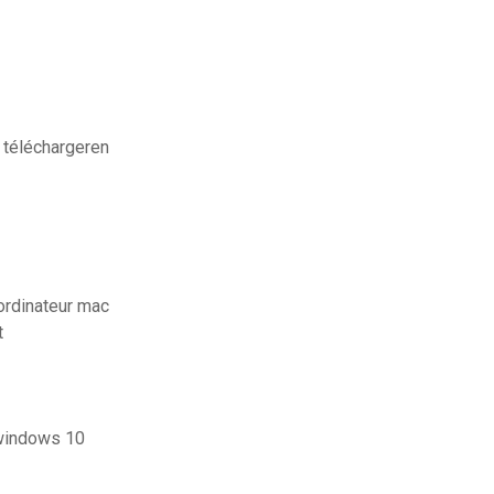
s téléchargeren
ordinateur mac
t
 windows 10