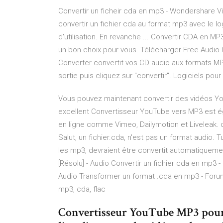
Convertir un ficheir cda en mp3 - Wondershare 
convertir un fichier cda au format mp3 avec le logi
d'utilisation. En revanche ... Convertir CDA en M
un bon choix pour vous. Télécharger Free Audio
Converter convertit vos CD audio aux formats MP3,
sortie puis cliquez sur "convertir". Logiciels po
Vous pouvez maintenant convertir des vidéos Yo
excellent Convertisseur YouTube vers MP3 est 
en ligne comme Vimeo, Dailymotion et Liveleak. 
Salut, un fichier.cda, n'est pas un format audio. T
les mp3, devraient être convertit automatiqueme
[Résolu] - Audio Convertir un fichier cda en mp3 -
Audio Transformer un format .cda en mp3 - Forum 
mp3, cda, flac
Convertisseur YouTube MP3 pour té