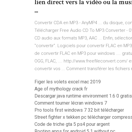
lien direct vers la vidéo ou la musi
...
Convertir CDA en MP3 - AnyMP4 ... du disque, con
Télécharger Free Audio CD To MP3 Converter - 0
CD audio aux formats MP3, AAC ... Enfin, sélection
"convertir". Logiciels pour convertir FLAC en MP3
de convertir FLAC en MP3 pour windows .... grat
OGG, FLAC, .... http://www.freefileconvert.com/ e
convertir vos ... Comment transférer les fichiers
Figer les volets excel mac 2019
Age of mythology crack fr
Descargar java runtime environment 1.6 0 grati
Comment tourner lécran windows 7
Pro tools first windows 7 32 bit télécharger
Street fighter x tekken pc télécharger compres
Code de triche gta 5 ps4 pour argent
Rooting apps for android 5.1 without pc