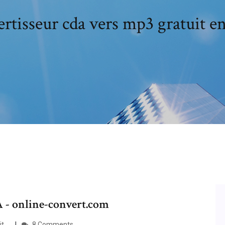
rtisseur cda vers mp3 gratuit en
 - online-convert.com
 ...
8 Comments