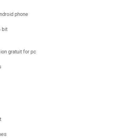
android phone
 bit
on gratuit for pc
s
t
nes