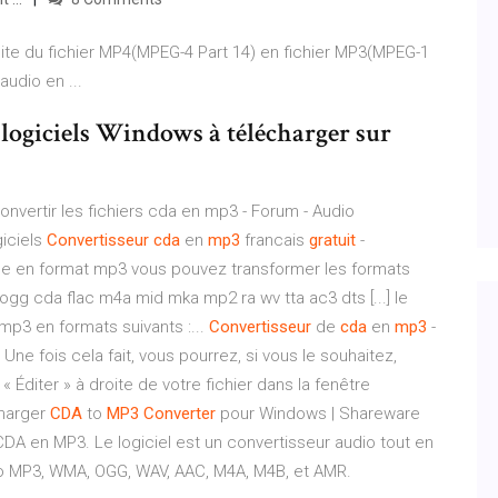
ite du fichier MP4(MPEG-4 Part 14) en fichier MP3(MPEG-1
audio en ...
4 logiciels Windows à télécharger sur
onvertir les fichiers cda en mp3 - Forum - Audio
iciels
Convertisseur
cda
en
mp3
francais
gratuit
-
ue en format mp3 vous pouvez transformer les formats
g cda flac m4a mid mka mp2 ra wv tta ac3 dts [...] le
p3 en formats suivants :...
Convertisseur
de
cda
en
mp3
-
e fois cela fait, vous pourrez, si vous le souhaitez,
 « Éditer » à droite de votre fichier dans la fenêtre
charger
CDA
to
MP3
Converter
pour Windows | Shareware
DA en MP3. Le logiciel est un convertisseur audio tout en
déo MP3, WMA, OGG, WAV, AAC, M4A, M4B, et AMR.