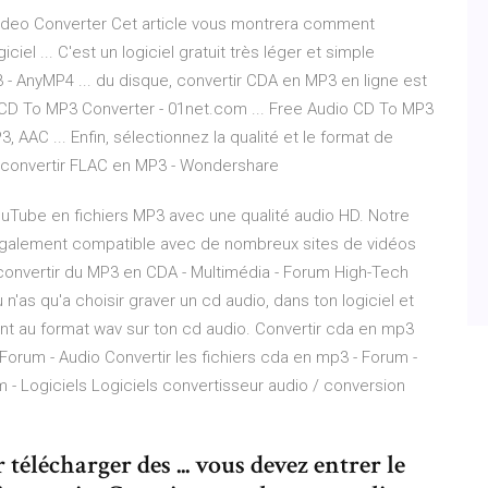
Video Converter Cet article vous montrera comment
ciel ... C'est un logiciel gratuit très léger et simple
P3 - AnyMP4 ... du disque, convertir CDA en MP3 en ligne est
 CD To MP3 Converter - 01net.com ... Free Audio CD To MP3
 AAC ... Enfin, sélectionnez la qualité et le format de
ur convertir FLAC en MP3 - Wondershare
uTube en fichiers MP3 avec une qualité audio HD. Notre
également compatible avec de nombreux sites de vidéos
convertir du MP3 en CDA - Multimédia - Forum High-Tech
u n'as qu'a choisir graver un cd audio, dans ton logiciel et
nt au format wav sur ton cd audio. Convertir cda en mp3
 Forum - Audio Convertir les fichiers cda en mp3 - Forum -
- Logiciels Logiciels convertisseur audio / conversion
lécharger des ... vous devez entrer le