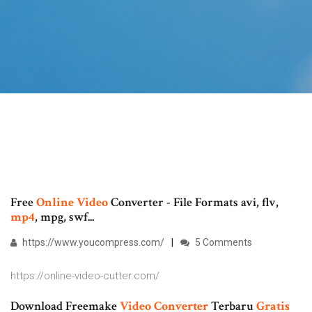
Free
Online
Video
Converter - File Formats avi, flv,
mp4
, mpg, swf...
https://www.youcompress.com/
5 Comments
https://online-video-cutter.com/
Download Freemake
Video Converter
Terbaru
Gratis