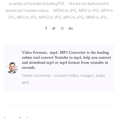
a variety of formats including PDF. ... We are not authorized to
download Youtube videos. ... MONO to JPG,; MOV to JPG,; MP4 to
JPG,; MPC to JPG,; MPEG to JPG,; MPG to JPG,; MRW to JPG, ...
Video Formats. .mp4. MP3 Converter is the leading
online tool convert Youtube to mp3, help you convert
and download mp3 or mp4 format from youtube in
seconds.
Online converter - convert video, images, audio
and ...