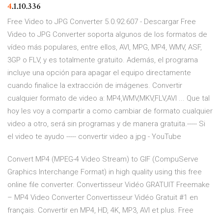
4
.1.10.336
Free Video to JPG Converter 5.0.92.607 - Descargar Free
Video to JPG Converter soporta algunos de los formatos de
vídeo más populares, entre ellos, AVI, MPG, MP4, WMV, ASF,
3GP o FLV, y es totalmente gratuito. Además, el programa
incluye una opción para apagar el equipo directamente
cuando finalice la extracción de imágenes. Convertir
cualquier formato de video a: MP4,WMV,MKV,FLV,AVI ... Que tal
hoy les voy a compartir a como cambiar de formato cualquier
video a otro, será sin programas y de manera gratuita.----- Si
el video te ayudo ----- convertir video a jpg - YouTube
Convert MP4 (MPEG-4 Video Stream) to GIF (CompuServe
Graphics Interchange Format) in high quality using this free
online file converter. Convertisseur Vidéo GRATUIT Freemake
– MP4 Video Converter Convertisseur Vidéo Gratuit #1 en
français. Convertir en MP4, HD, 4K, MP3, AVI et plus. Free