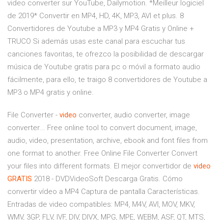
video converter sur YouTube, Dailymotion. *Meilleur logiciel
de 2019* Convertir en MP4, HD, 4K, MP3, AVI et plus. 8
Convertidores de Youtube a MP3 y MP4 Gratis y Online +
TRUCO Si además usas este canal para escuchar tus
canciones favoritas, te ofrezco la posibilidad de descargar
música de Youtube gratis para pc o móvil a formato audio
fácilmente, para ello, te traigo 8 convertidores de Youtube a
MP3 o MP4 gratis y online.
File Converter -
video
converter, audio converter, image
converter... Free online tool to convert document, image,
audio, video, presentation, archive, ebook and font files from
one format to another. Free Online File Converter Convert
your files into different formats. El mejor convertidor de
video
GRATIS
2018 - DVDVideoSoft Descarga Gratis. Cómo
convertir vídeo a MP4 Captura de pantalla Características.
Entradas de video compatibles: MP4, M4V, AVI, MOV, MKV,
WMV, 3GP, FLV, IVF, DIV, DIVX, MPG, MPE, WEBM, ASF, QT, MTS,