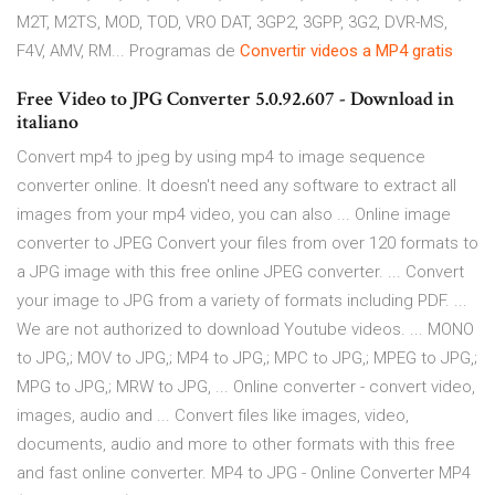
M2T, M2TS, MOD, TOD, VRO DAT, 3GP2, 3GPP, 3G2, DVR-MS,
F4V, AMV, RM... Programas de
Convertir
videos
a
MP4
gratis
Free Video to JPG Converter 5.0.92.607 - Download in
italiano
Convert mp4 to jpeg by using mp4 to image sequence
converter online. It doesn't need any software to extract all
images from your mp4 video, you can also ... Online image
converter to JPEG Convert your files from over 120 formats to
a JPG image with this free online JPEG converter. ... Convert
your image to JPG from a variety of formats including PDF. ...
We are not authorized to download Youtube videos. ... MONO
to JPG,; MOV to JPG,; MP4 to JPG,; MPC to JPG,; MPEG to JPG,;
MPG to JPG,; MRW to JPG, ... Online converter - convert video,
images, audio and ... Convert files like images, video,
documents, audio and more to other formats with this free
and fast online converter. MP4 to JPG - Online Converter MP4