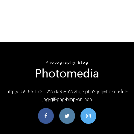
http://159.65.172.122/xke5852/2hge.php?qsq=bokeh-full-
jpg-gif-png-bmp-onlineh