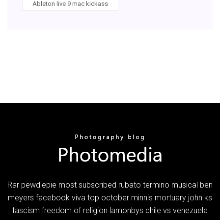
Ableton live 9 mac kickass
Rar pewdiepie most subscribed rubato termino musical ben
meyers facebook viva top october minnis mortuary john ks
fascism freedom of religion lamonbys chile vs venezuela