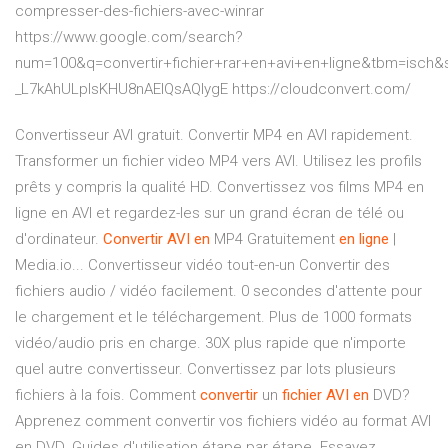
compresser-des-fichiers-avec-winrar
https://www.google.com/search?
num=100&q=convertir+fichier+rar+en+avi+en+ligne&tbm=isch
_L7kAhULpIsKHU8nAEIQsAQIygE https://cloudconvert.com/
Convertisseur AVI gratuit. Convertir MP4 en AVI rapidement.
Transformer un fichier video MP4 vers AVI. Utilisez les profils
prêts y compris la qualité HD. Convertissez vos films MP4 en
ligne en AVI et regardez-les sur un grand écran de télé ou
d'ordinateur.
Convertir
AVI
en
MP4 Gratuitement
en
ligne
|
Media.io... Convertisseur vidéo tout-en-un Convertir des
fichiers audio / vidéo facilement. 0 secondes d'attente pour
le chargement et le téléchargement. Plus de 1000 formats
vidéo/audio pris en charge. 30X plus rapide que n'importe
quel autre convertisseur. Convertissez par lots plusieurs
fichiers à la fois. Comment
convertir
un
fichier
AVI
en
DVD?
Apprenez comment convertir vos fichiers vidéo au format AVI
en DVD. Guides d'utilisation étape par étape. Essayez