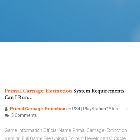
Primal
Carnage
:
Extinction
System Requirements |
Can I Run…
Primal
Carnage
:
Extinction
en PS4 | PlayStation™Store ...
5 Comments
Game Information Official Name Primal Carnage: Extinction
Version Full Game File Upload Torrent Developer(s) Circle