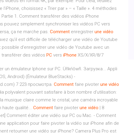
es vidéos en format 4K, par exemple. Pour cela, veuillez
de l’iPhone, choisissez « Trier par » – « Taille ». 4 méthodes
. Partie 1. Comment transférer des vidéos iPhone
us pouvez simplement synchroniser les vidéos PC vers
-versa, ça ne marche pas.
Comment
enregistrer
une
vidéo
ouvez qu’il est difficile de télécharger une vidéo de Youtube
 est possible d’enregistrer une vidéo de Youtube avec un
s transférer des vidéos
PC
vers
iPhone
XS/X/XR/8/7
un émulateur Iphone sur PC. Üñkńôwñ. Загрузка... Appli
iOS, Android) (Émulateur BlueStacks) -
ud.com) 7 223 просмотра.
Comment
faire pivoter
une
vidéo
a polyvalent pouvant satisfaire à bon nombre d'utilisation:
la musique claire comme le cristal, une caméra incroyable
haute qualité...
Comment
faire pivoter
une
vidéo
| 8
let] Comment éditer une vidéo sur PC ou Mac. - Comment
 application pour faire pivoter la vidéo sur iPhone afin de
ment retourner une vidéo sur iPhone? Camera Plus Pro est