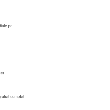
iale pc
eet
gratuit complet