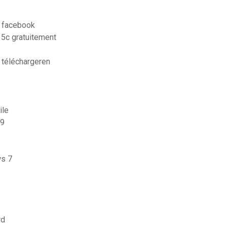
 facebook
 5c gratuitement
s téléchargeren
ile
19
ws 7
rd