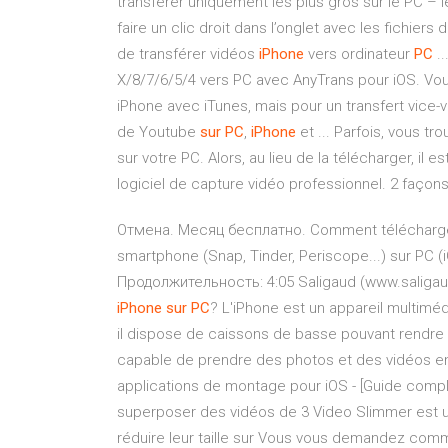
transférer uniquement les plus gros sur le PC – l
faire un clic droit dans l’onglet avec les fichiers 
de transférer vidéos
iPhone
vers ordinateur
PC
..
X/8/7/6/5/4 vers PC avec AnyTrans pour iOS. Vo
iPhone avec iTunes, mais pour un transfert vice
de Youtube
sur
PC
,
iPhone
et ... Parfois, vous tr
sur votre PC. Alors, au lieu de la télécharger, il
logiciel de capture vidéo professionnel. 2 façon
Отмена. Месяц бесплатно. Comment télécharger 
smartphone (Snap, Tinder, Periscope...) sur PC (
Продолжительность: 4:05 Saligaud (www.saliga
iPhone
sur
PC
? L'iPhone est un appareil multimédi
il dispose de caissons de basse pouvant rendre 
capable de prendre des photos et des vidéos en 
applications de montage pour iOS - [Guide comp
superposer des vidéos de 3 Video Slimmer est une
réduire leur taille sur Vous vous demandez com