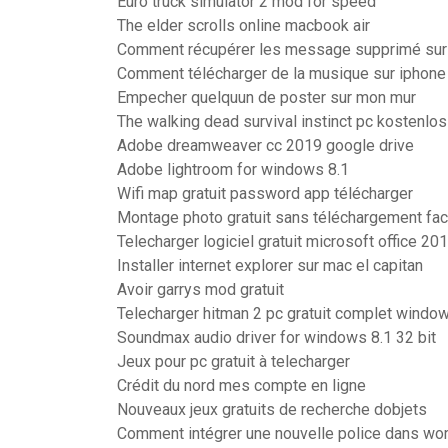
Euro truck simulator 2 mod for speed
The elder scrolls online macbook air
Comment récupérer les message supprimé sur
Comment télécharger de la musique sur iphone
Empecher quelquun de poster sur mon mur
The walking dead survival instinct pc kostenlo
Adobe dreamweaver cc 2019 google drive
Adobe lightroom for windows 8.1
Wifi map gratuit password app télécharger
Montage photo gratuit sans téléchargement fac
Telecharger logiciel gratuit microsoft office 20
Installer internet explorer sur mac el capitan
Avoir garrys mod gratuit
Telecharger hitman 2 pc gratuit complet windo
Soundmax audio driver for windows 8.1 32 bit
Jeux pour pc gratuit à telecharger
Crédit du nord mes compte en ligne
Nouveaux jeux gratuits de recherche dobjets
Comment intégrer une nouvelle police dans wo