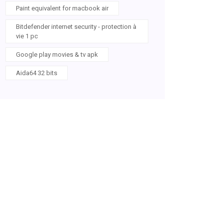
Paint equivalent for macbook air
Bitdefender internet security - protection à
vie 1 pc
Google play movies & tv apk
Aida64 32 bits