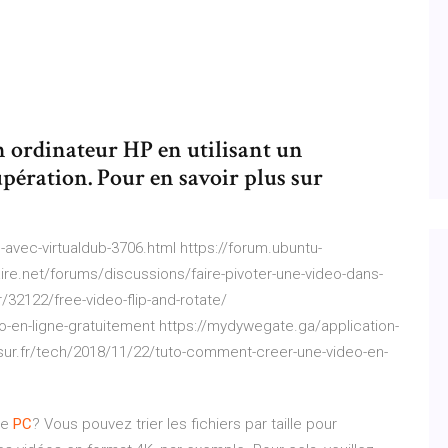
ordinateur HP en utilisant un
upération. Pour en savoir plus sur
-avec-virtualdub-3706.html https://forum.ubuntu-
ire.net/forums/discussions/faire-pivoter-une-video-dans-
/32122/free-video-flip-and-rotate/
o-en-ligne-gratuitement https://mydywegate.ga/application-
usur.fr/tech/2018/11/22/tuto-comment-creer-une-video-en-
le
PC
? Vous pouvez trier les fichiers par taille pour