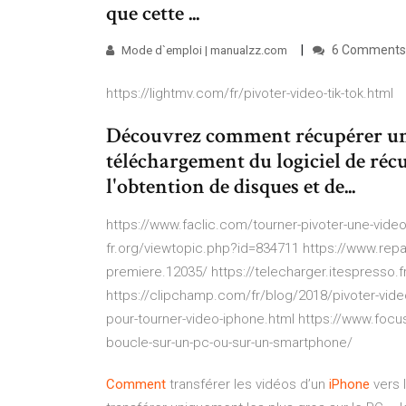
que cette ...
6 Comments
Mode d`emploi | manualzz.com
https://lightmv.com/fr/pivoter-video-tik-tok.html
Découvrez comment récupérer un 
téléchargement du logiciel de réc
l'obtention de disques et de...
https://www.faclic.com/tourner-pivoter-une-video
fr.org/viewtopic.php?id=834711 https://www.repa
premiere.12035/ https://telecharger.itespresso.fr
https://clipchamp.com/fr/blog/2018/pivoter-vide
pour-tourner-video-iphone.html https://www.foc
boucle-sur-un-pc-ou-sur-un-smartphone/
Comment
transférer les vidéos d’un
iPhone
vers 