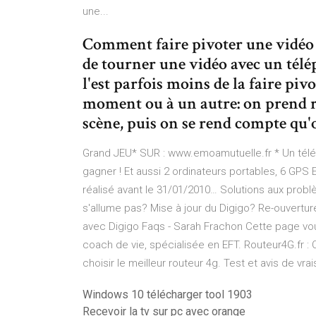
une...
Comment faire pivoter une vidéo s
de tourner une vidéo avec un tél
l'est parfois moins de la faire piv
moment ou à un autre: on prend 
scène, puis on se rend compte qu'o
Grand JEU* SUR : www.emoamutuelle.fr * Un télé
gagner ! Et aussi 2 ordinateurs portables, 6 GPS 
réalisé avant le 31/01/2010…
Solutions aux prob
s'allume pas? Mise à jour du Digigo? Re-ouvertu
avec Digigo
Faqs - Sarah Frachon
Cette page vou
coach de vie, spécialisée en EFT.
Routeur4G.fr :
choisir le meilleur routeur 4g. Test et avis de vrai
Windows 10 télécharger tool 1903
Recevoir la tv sur pc avec orange